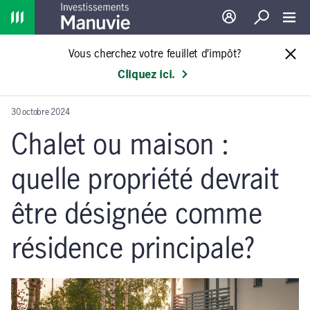
Home
Ouverture de sessio
Recherche
Toggl
Vous cherchez votre feuillet d’impôt?
Cliquez ici.
30 octobre 2024
Chalet ou maison :
quelle propriété devrait
être désignée comme
résidence principale?