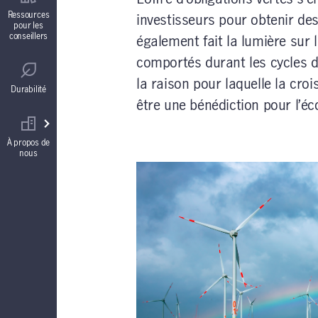
Contrats de fonds distincts
Ressources
investisseurs pour obtenir des
pour les
conseillers
également fait la lumière sur 
Réglementation
Comptes à intérêt garanti (CIG)
comportés durant les cycles d
la raison pour laquelle la cro
Durabilité
être une bénédiction pour l’é
Votre équipe commerciale
Rentes
À propos de
nous