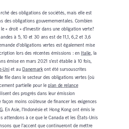
rché des obligations de sociétés, mais elle est
cas des obligations gouvernementales. Combien
 le « droit » d’investir dans une obligation verte?
andes à 5, 10 et 30 ans est de 11,1, 6,2 et 3,6
demande d’obligations vertes est également mise
cription lors des récentes émissions : en
Italie
, la
ans émise en mars 2021 s’est établie à 10 fois,
-Uni
et au
Danemark
ont été sursouscrites
de file dans le secteur des obligations vertes (où
ncement partielle pour le
plan de relance
alisent des progrès dans leur émission
une façon moins coûteuse de financer les exigences
SG
. En Asie, l’Indonésie et Hong Kong ont émis le
ous attendons à ce que le Canada et les États-Unis
ensons que l’accent que continueront de mettre