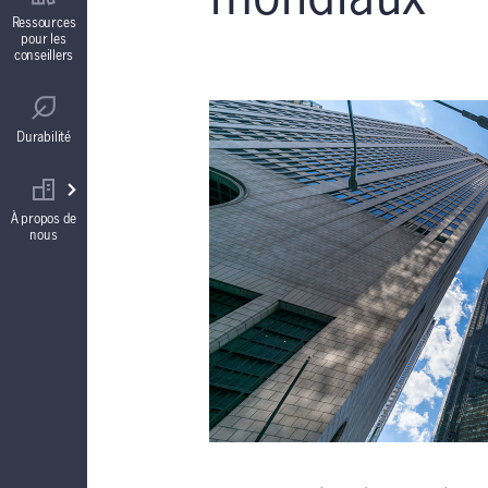
Contrats de fonds distincts
Ressources
pour les
conseillers
Réglementation
Comptes à intérêt garanti (CIG)
Durabilité
Votre équipe commerciale
Rentes
À propos de
nous