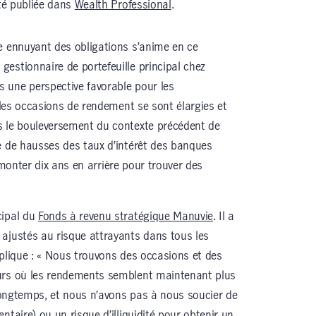
été publiée dans
Wealth Professional
.
e ennuyant des obligations s’anime en ce
, gestionnaire de portefeuille principal chez
s une perspective favorable pour les
, les occasions de rendement se sont élargies et
s le bouleversement du contexte précédent de
e de hausses des taux d’intérêt des banques
 remonter dix ans en arrière pour trouver des
cipal du
Fonds à revenu stratégique Manuvie
. Il a
ajustés au risque attrayants dans tous les
explique : « Nous trouvons des occasions et des
urs où les rendements semblent maintenant plus
 longtemps, et nous n’avons pas à nous soucier de
ntaire) ou un risque d’illiquidité pour obtenir un