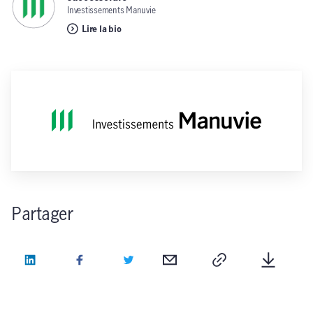
Investissements Manuvie
Lire la bio
Partager
LinkedIn
Facebook
Twitter
Courriel
Copie
Télécha